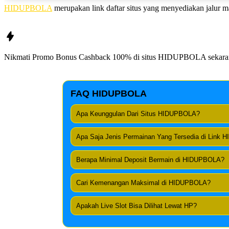
HIDUPBOLA
merupakan link daftar situs yang menyediakan jalur ma
Nikmati Promo Bonus Cashback 100% di situs
HIDUPBOLA
sekara
FAQ HIDUPBOLA
Apa Keunggulan Dari Situs HIDUPBOLA?
Apa Saja Jenis Permainan Yang Tersedia di Link
Berapa Minimal Deposit Bermain di HIDUPBOLA?
Cari Kemenangan Maksimal di HIDUPBOLA?
Apakah Live Slot Bisa Dilihat Lewat HP?