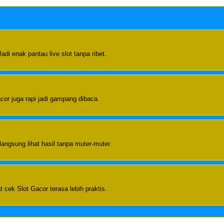
i enak pantau live slot tanpa ribet.
acor juga rapi jadi gampang dibaca.
angsung lihat hasil tanpa muter-muter.
 cek Slot Gacor terasa lebih praktis.