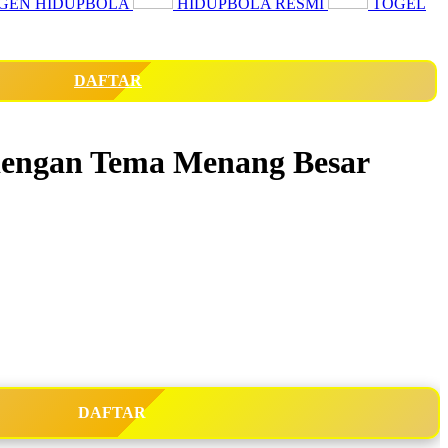
GEN HIDUPBOLA
HIDUPBOLA RESMI
TOGEL
DAFTAR
 dengan Tema Menang Besar
DAFTAR