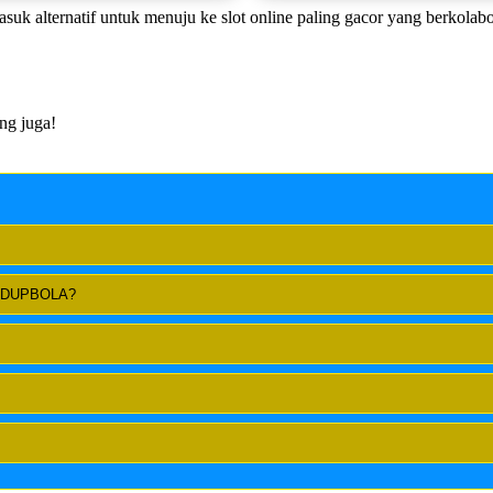
suk alternatif untuk menuju ke slot online paling gacor yang berkolab
ng juga!
 HIDUPBOLA?