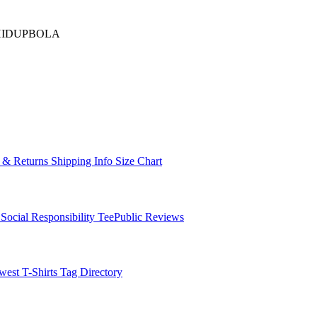
 & Returns
Shipping Info
Size Chart
t
Social Responsibility
TeePublic Reviews
west T-Shirts
Tag Directory