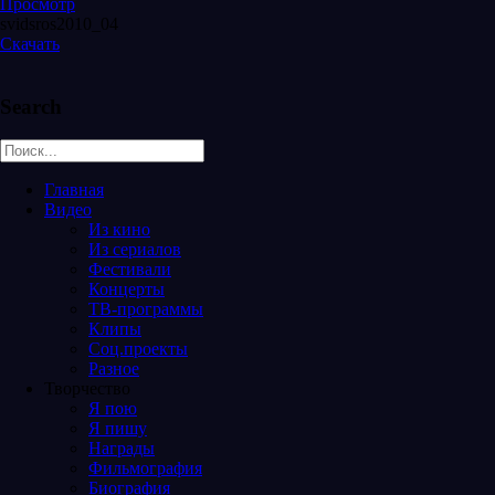
Просмотр
svidsros2010_04
Скачать
Search
Главная
Видео
Из кино
Из сериалов
Фестивали
Концерты
ТВ-программы
Клипы
Соц.проекты
Разное
Творчество
Я пою
Я пишу
Награды
Фильмография
Биография