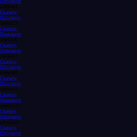
Просмотр
orlenok4
Скачать
Просмотр
orlenok5
Скачать
Просмотр
orlenok6
Скачать
Просмотр
orlenok7
Скачать
Просмотр
orlenok8
Скачать
Просмотр
orlenok9
Скачать
Просмотр
orlenok10
Скачать
Просмотр
orlenok11
Скачать
Просмотр