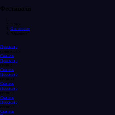
Фестивали
Фото
Фестивали
"Орленок"
Просмотр
orlenoklogo
Скачать
Просмотр
orlenok
Скачать
Просмотр
orlenok1
Скачать
Просмотр
orlenok2
Скачать
Просмотр
orlenok3
Скачать