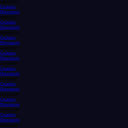
orlenok12
Скачать
Просмотр
orlenok13
Скачать
Просмотр
orlenok14
Скачать
Просмотр
orlenok15
Скачать
Просмотр
orlenok16
Скачать
Просмотр
orlenok17
Скачать
Просмотр
orlenok18
Скачать
Просмотр
orlenok19
Скачать
Просмотр
orlenok20