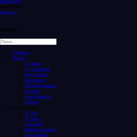
Просмотр
nasledstvo6
Скачать
Search
Главная
Видео
Из кино
Из сериалов
Фестивали
Концерты
ТВ-программы
Клипы
Соц.проекты
Разное
Творчество
Я пою
Я пишу
Награды
Фильмография
Биография