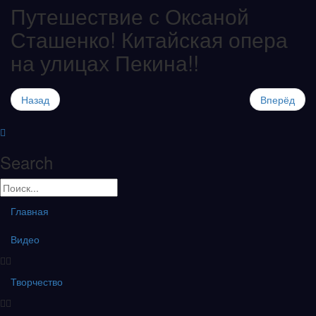
Путешествие с Оксаной
Сташенко! Китайская опера
на улицах Пекина!!
Назад
Вперёд
Search
Главная
Видео
Творчество