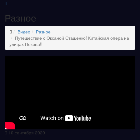
Разное
Видео
Разное
Путешествие с Оксаной Сташенко! Китайская опера на
улицах Пекина!!
10 сентября 2020