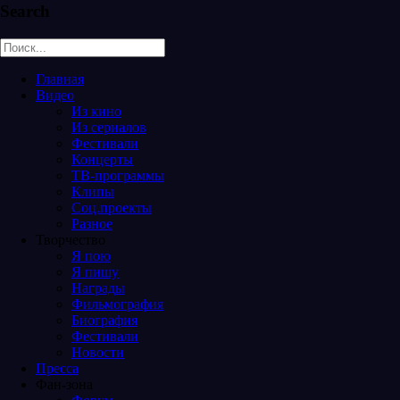
Search
Главная
Видео
Из кино
Из сериалов
Фестивали
Концерты
ТВ-программы
Клипы
Соц.проекты
Разное
Творчество
Я пою
Я пишу
Награды
Фильмография
Биография
Фестивали
Новости
Пресса
Фан-зона