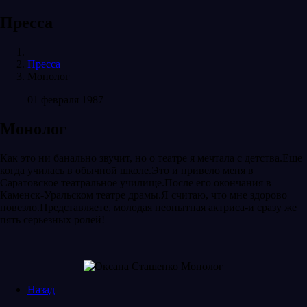
Пресса
Пресса
Монолог
01 февраля 1987
Монолог
Как это ни банально звучит, но о театре я мечтала с детства.Еще
когда училась в обычной школе.Это и привело меня в
Саратовское театральное училище.После его окончания в
Каменск-Уральском театре драмы.Я считаю, что мне здорово
повезло.Представляете, молодая неопытная актриса-и сразу же
пять серьезных ролей!
Назад