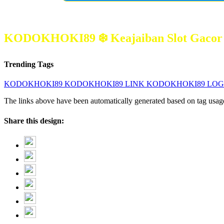
KODOKHOKI89 ❄️ Keajaiban Slot Gacor 
Trending Tags
KODOKHOKI89
KODOKHOKI89 LINK
KODOKHOKI89 LOG
The links above have been automatically generated based on tag usage
Share this design: