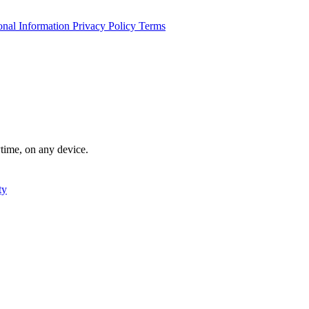
nal Information
Privacy Policy
Terms
ytime, on any device.
ty