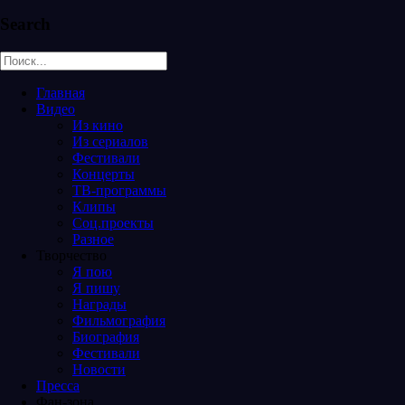
Search
Главная
Видео
Из кино
Из сериалов
Фестивали
Концерты
ТВ-программы
Клипы
Соц.проекты
Разное
Творчество
Я пою
Я пишу
Награды
Фильмография
Биография
Фестивали
Новости
Пресса
Фан-зона