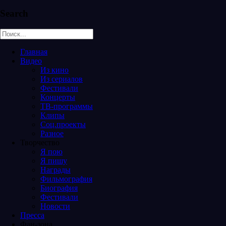
Search
Главная
Видео
Из кино
Из сериалов
Фестивали
Концерты
ТВ-программы
Клипы
Соц.проекты
Разное
Творчество
Я пою
Я пишу
Награды
Фильмография
Биография
Фестивали
Новости
Пресса
Фан-зона